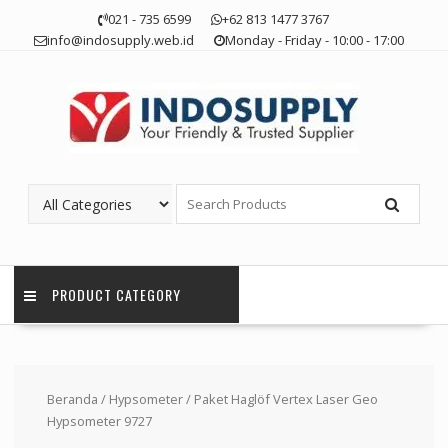
Skip
021 - 735 6599
+62 813 1477 3767
to
info@indosupply.web.id
Monday - Friday - 10:00 - 17:00
content
PRODUCT CATEGORY
Beranda
/
Hypsometer
/ Paket Haglöf Vertex Laser Geo
Hypsometer 9727