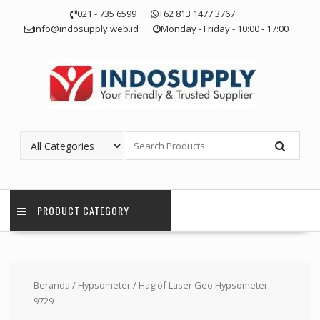
Skip
021 - 735 6599
+62 813 1477 3767
to
info@indosupply.web.id
Monday - Friday - 10:00 - 17:00
content
PRODUCT CATEGORY
Beranda
/
Hypsometer
/ Haglöf Laser Geo Hypsometer
9729