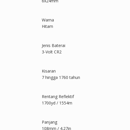
6x24mm
Warna
Hitam
Jenis Baterai
3-Volt CR2
Kisaran
7 hingga 1760 tahun
Rentang Reflektif
1700yd / 1554m
Panjang
108mm / 4.27in