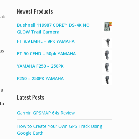
for:
Newest Products
rak
Bushnell 119987 CORE™ DS-4K NO
GLOW Trail Camera
FT 9.9 LMHL – 9PK YAMAHA
as
FT 50 CEHD – 50pk YAMAHA
YAMAHA F250 – 250PK
F250 – 250PK YAMAHA
ja
Latest Posts
ta
Garmin GPSMAP 64s Review
How to Create Your Own GPS Track Using
Google Earth