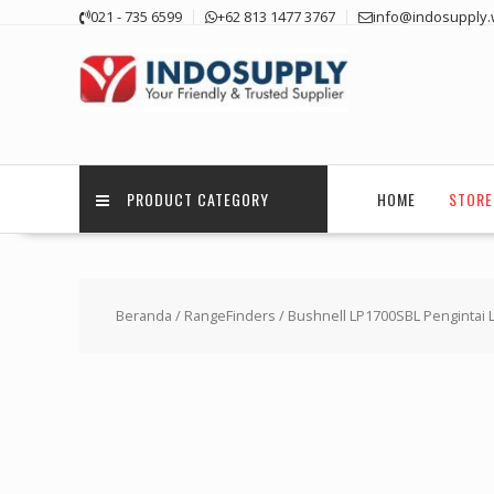
Skip
021 - 735 6599
+62 813 1477 3767
info@indosupply.
to
content
PRODUCT CATEGORY
HOME
STORE
Beranda
/
RangeFinders
/ Bushnell LP1700SBL Pengintai 