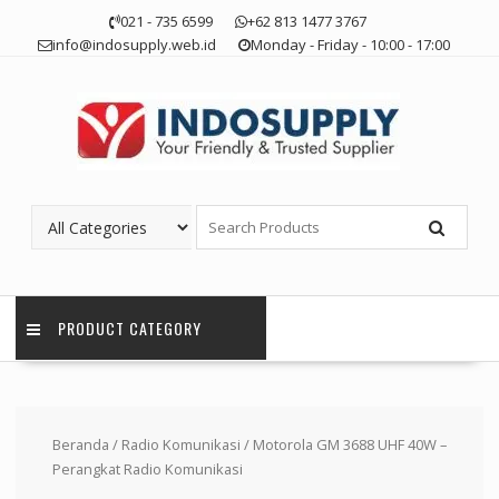
Skip
021 - 735 6599
+62 813 1477 3767
to
info@indosupply.web.id
Monday - Friday - 10:00 - 17:00
content
PRODUCT CATEGORY
Beranda
/
Radio Komunikasi
/ Motorola GM 3688 UHF 40W –
Perangkat Radio Komunikasi