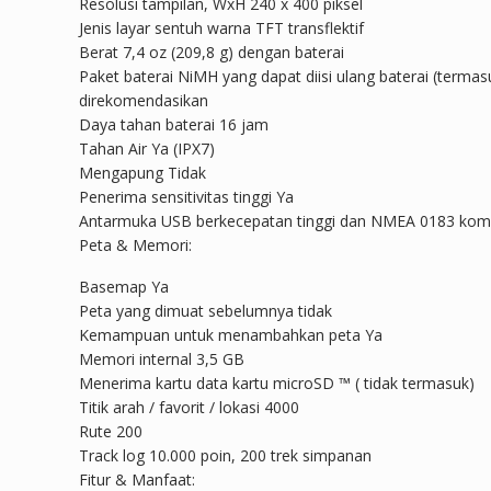
Resolusi tampilan, WxH 240 x 400 piksel
Jenis layar sentuh warna TFT transflektif
Berat 7,4 oz (209,8 g) dengan baterai
Paket baterai NiMH yang dapat diisi ulang baterai (termas
direkomendasikan
Daya tahan baterai 16 jam
Tahan Air Ya (IPX7)
Mengapung Tidak
Penerima sensitivitas tinggi Ya
Antarmuka USB berkecepatan tinggi dan NMEA 0183 komp
Peta & Memori:
Basemap Ya
Peta yang dimuat sebelumnya tidak
Kemampuan untuk menambahkan peta Ya
Memori internal 3,5 GB
Menerima kartu data kartu microSD ™ ( tidak termasuk)
Titik arah / favorit / lokasi 4000
Rute 200
Track log 10.000 poin, 200 trek simpanan
Fitur & Manfaat: