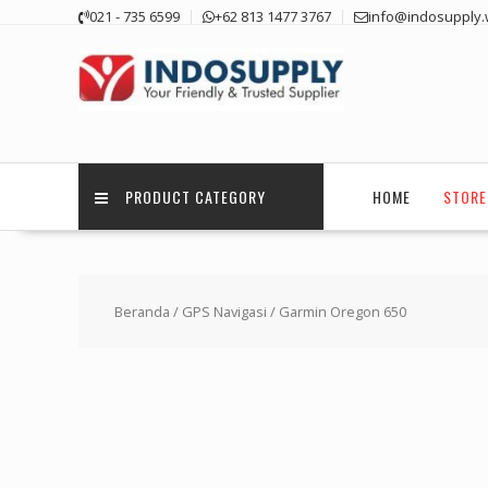
Skip
021 - 735 6599
+62 813 1477 3767
info@indosupply.
to
content
PRODUCT CATEGORY
HOME
STORE
Beranda
/
GPS Navigasi
/ Garmin Oregon 650