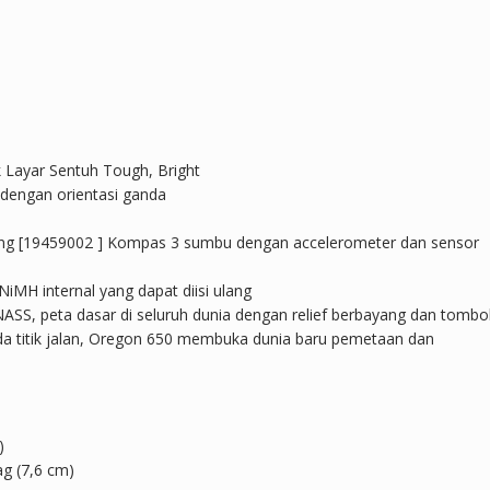
k Layar Sentuh Tough, Bright
 dengan orientasi ganda
yang [19459002 ] Kompas 3 sumbu dengan accelerometer dan sensor
iMH internal yang dapat diisi ulang
NASS, peta dasar di seluruh dunia dengan relief berbayang dan tombo
da titik jalan, Oregon 650 membuka dunia baru pemetaan dan
)
ag (7,6 cm)