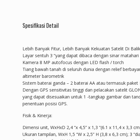
Spesifikasi Detail
Lebih Banyak Fitur, Lebih Banyak Kekuatan Satelit Di Bali
Layar sentuh 3 “yang dapat dibaca dengan sinar matahari
Kamera 8 MP autofocus dengan LED flash / torch
Tiang bawah tanah di seluruh dunia dengan relief berba
altimeter barometrik
Sistem baterai ganda – 2 baterai AA atau termasuk paket N
Dengan GPS sensitivitas tinggi dan pelacakan satelit GLO
yang dapat disesuaikan untuk 1 -tangkap gambar dan tan
penentuan posisi GPS.
Fisik & Kinerja:
Dimensi unit, WxHxD 2,4 “x 4,5” x 1,3 “(6.1 x 11,4 x 3,3 cm
Ukuran tampilan, WxH 1,5 “W x 2,5” H (3,8 x 6,3 cm); 3 “di