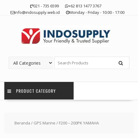
Skip
021 - 735 6599
+62 813 1477 3767
to
info@indosupply.web.id
Monday - Friday - 10:00 - 17:00
content
PRODUCT CATEGORY
Beranda
/
GPS Marine
/ F200 – 200PK YAMAHA