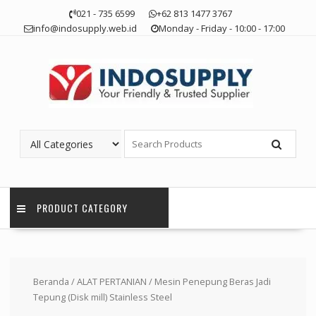
Skip
021 - 735 6599
+62 813 1477 3767
to
info@indosupply.web.id
Monday - Friday - 10:00 - 17:00
content
PRODUCT CATEGORY
Beranda
/
ALAT PERTANIAN
/ Mesin Penepung Beras Jadi
Tepung (Disk mill) Stainless Steel