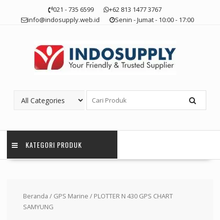
Skip
021 - 735 6599
+62 813 1477 3767
to
info@indosupply.web.id
Senin - Jumat - 10:00 - 17:00
content
KATEGORI PRODUK
Beranda
/
GPS Marine
/ PLOTTER N 430 GPS CHART
SAMYUNG