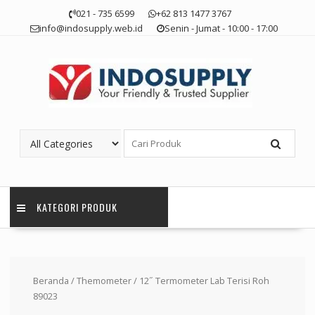
Skip
021 - 735 6599
+62 813 1477 3767
to
info@indosupply.web.id
Senin - Jumat - 10:00 - 17:00
content
KATEGORI PRODUK
Beranda
/
Themometer
/ 12˝ Termometer Lab Terisi Roh
89023