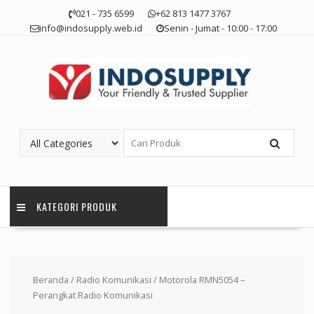
Skip
021 - 735 6599
+62 813 1477 3767
to
info@indosupply.web.id
Senin - Jumat - 10:00 - 17:00
content
KATEGORI PRODUK
Beranda
/
Radio Komunikasi
/ Motorola RMN5054 –
Perangkat Radio Komunikasi