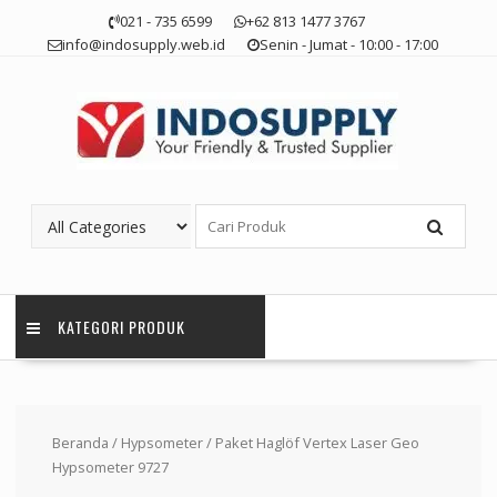
Skip
021 - 735 6599
+62 813 1477 3767
to
info@indosupply.web.id
Senin - Jumat - 10:00 - 17:00
content
KATEGORI PRODUK
Beranda
/
Hypsometer
/ Paket Haglöf Vertex Laser Geo
Hypsometer 9727