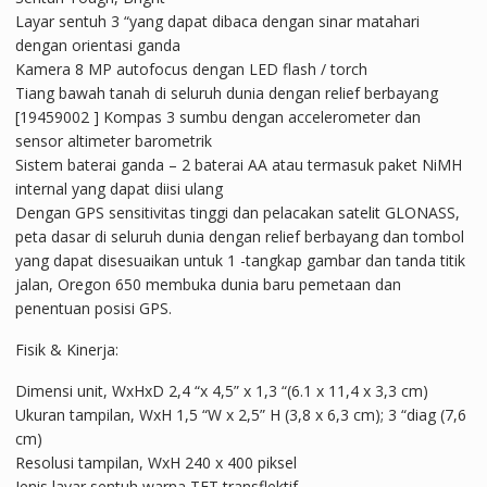
Layar sentuh 3 “yang dapat dibaca dengan sinar matahari
dengan orientasi ganda
Kamera 8 MP autofocus dengan LED flash / torch
Tiang bawah tanah di seluruh dunia dengan relief berbayang
[19459002 ] Kompas 3 sumbu dengan accelerometer dan
sensor altimeter barometrik
Sistem baterai ganda – 2 baterai AA atau termasuk paket NiMH
internal yang dapat diisi ulang
Dengan GPS sensitivitas tinggi dan pelacakan satelit GLONASS,
peta dasar di seluruh dunia dengan relief berbayang dan tombol
yang dapat disesuaikan untuk 1 -tangkap gambar dan tanda titik
jalan, Oregon 650 membuka dunia baru pemetaan dan
penentuan posisi GPS.
Fisik & Kinerja:
Dimensi unit, WxHxD 2,4 “x 4,5” x 1,3 “(6.1 x 11,4 x 3,3 cm)
Ukuran tampilan, WxH 1,5 “W x 2,5” H (3,8 x 6,3 cm); 3 “diag (7,6
cm)
Resolusi tampilan, WxH 240 x 400 piksel
Jenis layar sentuh warna TFT transflektif