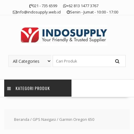
Skip
021 - 735 6599
+62 813 1477 3767
to
info@indosupply.web.id
Senin - Jumat - 10:00 - 17:00
content
KATEGORI PRODUK
Beranda
/
GPS Navigasi
/ Garmin Oregon 650