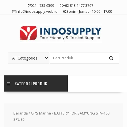
Skip
021 - 735 6599
+62 813 1477 3767
to
info@indosupply.web.id
Senin - Jumat - 10:00 - 17:00
content
KATEGORI PRODUK
Beranda
/
GPS Marine
/ BATTERY FOR SAMYUNG STV-160
SPL 80