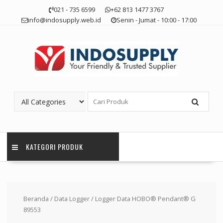
Skip
021 - 735 6599
+62 813 1477 3767
to
info@indosupply.web.id
Senin - Jumat - 10:00 - 17:00
content
KATEGORI PRODUK
Beranda
/
Data Logger
/ Logger Data HOBO® Pendant® G
89553