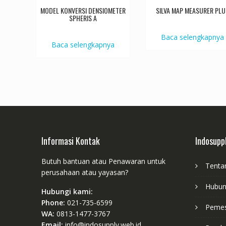
MODEL KONVERSI DENSIOMETER
SILVA MAP MEASURER PLU
SPHERIS A
Baca selengkapnya
Baca selengkapnya
Informasi Kontak
Indosupp
Butuh bantuan atau Penawaran untuk
Tenta
perusahaan atau yayasan?
Hubun
Hubungi kami:
Phone:
021-735-6599
Peme
WA:
0813-1477-3767
Email:
info@indosupply.web.id