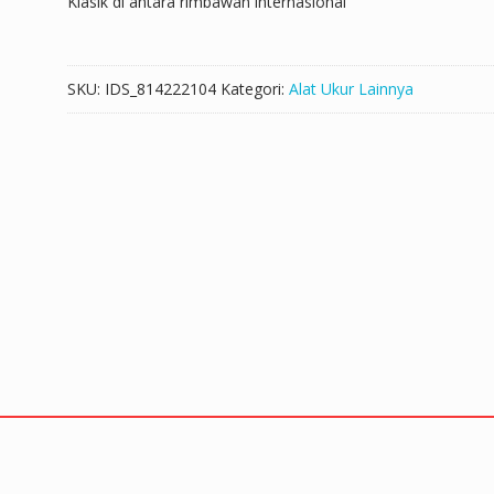
Klasik di antara rimbawan internasional
SKU:
IDS_814222104
Kategori:
Alat Ukur Lainnya