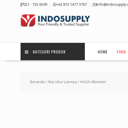
Skip
021 - 735 6599
+62 813 1477 3767
info@indosupply.
to
content
KATEGORI PRODUK
HOME
TOKO
Beranda
/
Alat Ukur Lainnya
/ HAGA Altimeter