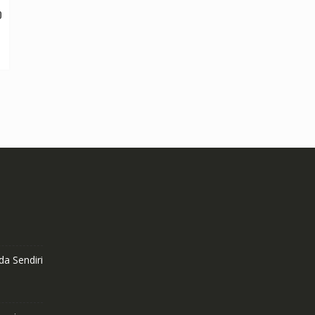
O
a Sendiri