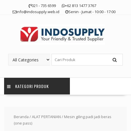
Skip
021 - 735 6599
+62 813 1477 3767
to
info@indosupply.web.id
Senin - Jumat - 10:00 - 17:00
content
KATEGORI PRODUK
Beranda
/
ALAT PERTANIAN
/ Mesin giling padi jadi beras
(one pass)