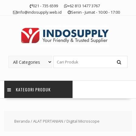
Skip
021 - 735 6599
+62 813 1477 3767
to
info@indosupply.web.id
Senin - Jumat - 10:00 - 17:00
content
KATEGORI PRODUK
Beranda
/
ALAT PERTANIAN
/ Digital Microscope