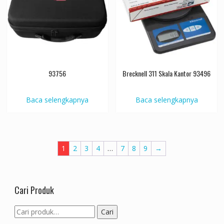
93756
Brecknell 311 Skala Kantor 93496
Baca selengkapnya
Baca selengkapnya
1
2
3
4
…
7
8
9
→
Cari Produk
Pencarian
Cari
untuk: