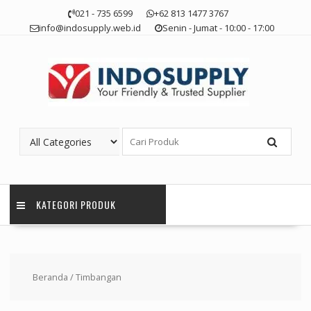
Skip
021 - 735 6599
+62 813 1477 3767
to
info@indosupply.web.id
Senin - Jumat - 10:00 - 17:00
content
KATEGORI PRODUK
Beranda
/ Timbangan